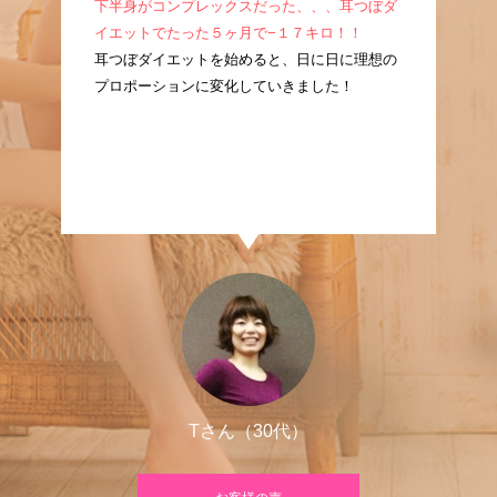
成！
下半身がコンプレックスだった、、、耳つぼダ
産
耳つ
イエットでたった５ヶ月で−１７キロ！！
ぼ
に痩
耳つぼダイエットを始めると、日に日に理想の
た
プロポーションに変化していきました！
良
Tさん（30代）