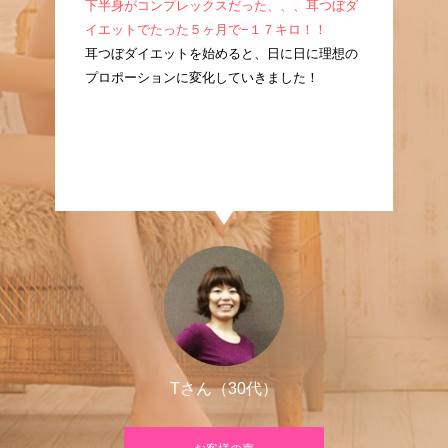
成！
下半身がコンプレックスだった、、、耳つぼダ
産
耳つ
イエットでたった５ヶ月で−１７キロ！！
ぼ
に痩
耳つぼダイエットを始めると、日に日に理想の
た
プロポーションに変化していきました！
良
Tさん（30代）