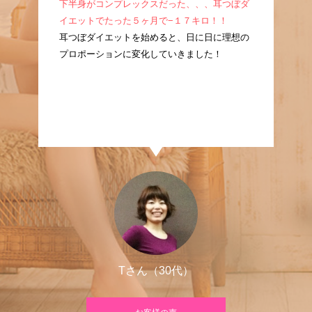
成！
下半身がコンプレックスだった、、、耳つぼダ
産
耳つ
イエットでたった５ヶ月で−１７キロ！！
ぼ
に痩
耳つぼダイエットを始めると、日に日に理想の
た
プロポーションに変化していきました！
良
Tさん（30代）