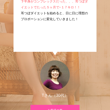
成！
下半身がコンプレックスだった、、、耳つぼダ
産
耳つ
イエットでたった５ヶ月で−１７キロ！！
ぼ
に痩
耳つぼダイエットを始めると、日に日に理想の
た
プロポーションに変化していきました！
良
Tさん（30代）