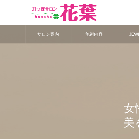
サロン案内
施術内容
JEWN
女
美