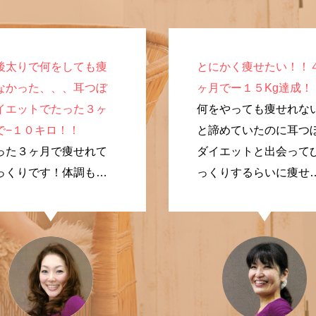
後太りで何をしても痩
とにかく痩せたい！！
なかった、、、耳つぼ
ヶ月でー１５Kg達成！
イエットでたった３ヶ
何をやっても痩せれな
で−１０キロ！！
と諦めていたのに耳つ
った３ヶ月で痩せれて
ダイエットと出会って
っくりです！体調も良
っくりするらいに痩せ
なり、やってよかった
ました！
す。