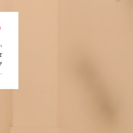
４
い
ぼ
び
れ