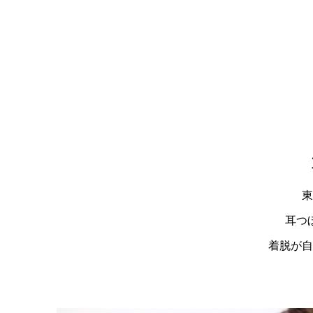
東
耳つ
着脱が自