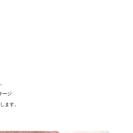
」
。
サージ
供します。