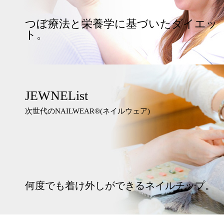
つぼ療法と栄養学に基づいたダイエッ
ト。
JEWNEList
次世代のNAILWEAR®︎(ネイルウェア)
何度でも着け外しができるネイルチップ。