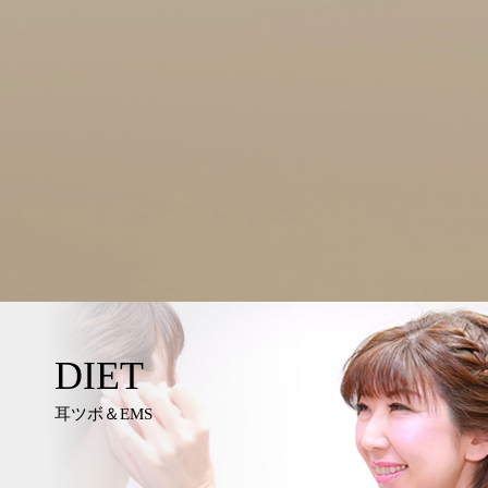
DIET
耳ツボ＆EMS