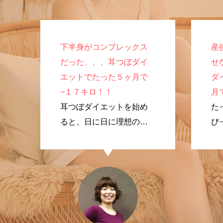
下半身がコンプレックス
産
だった、、、耳つぼダイ
せ
エットでたった５ヶ月で
ダ
−１７キロ！！
月
耳つぼダイエットを始め
た
ると、日に日に理想のプ
び
ロポーションに変化して
く
いきました！
で