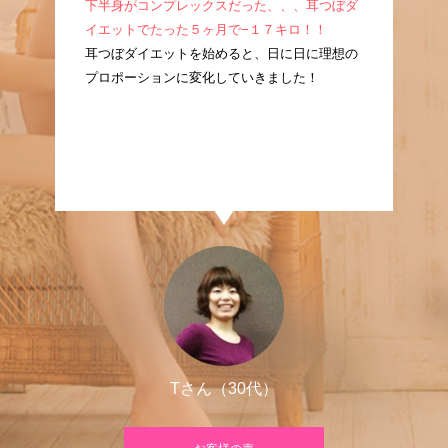
成！
下半身がコンプレックスだった、、、耳つぼダ
産
耳つ
イエットでたった５ヶ月で−１７キロ！！
ぼ
に痩
耳つぼダイエットを始めると、日に日に理想の
た
プロポーションに変化していきました！
良
Tさん（30代）