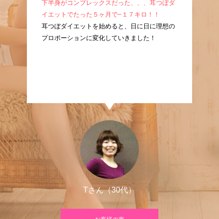
成！
下半身がコンプレックスだった、、、耳つぼダ
産
耳つ
イエットでたった５ヶ月で−１７キロ！！
ぼ
に痩
耳つぼダイエットを始めると、日に日に理想の
た
プロポーションに変化していきました！
良
Tさん（30代）