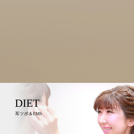
DIET
耳ツボ＆EMS