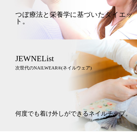
つぼ療法と栄養学に基づいたダイエッ
ト。
JEWNEList
次世代のNAILWEAR®︎(ネイルウェア)
何度でも着け外しができるネイルチップ。