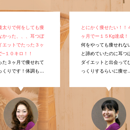
後太りで何をしても痩
とにかく痩せたい！！
なかった、、、耳つぼ
ヶ月でー１５Kg達成！
イエットでたった３ヶ
何をやっても痩せれな
で−１０キロ！！
と諦めていたのに耳つ
った３ヶ月で痩せれて
ダイエットと出会って
っくりです！体調も良
っくりするらいに痩せ
なり、やってよかった
ました！
す。