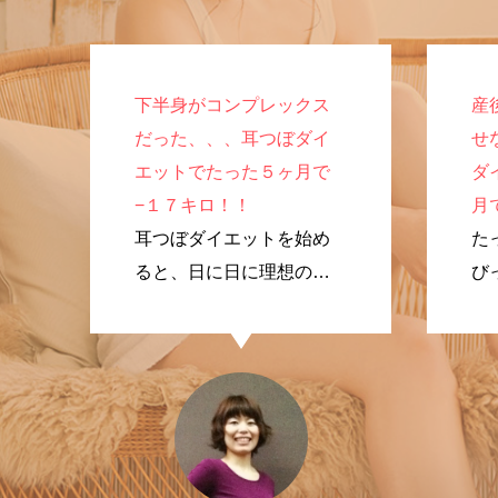
下半身がコンプレックス
産
だった、、、耳つぼダイ
せ
エットでたった５ヶ月で
ダ
−１７キロ！！
月
耳つぼダイエットを始め
た
ると、日に日に理想のプ
び
ロポーションに変化して
く
いきました！
で