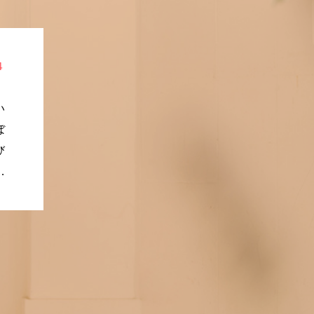
４
い
ぼ
び
れ