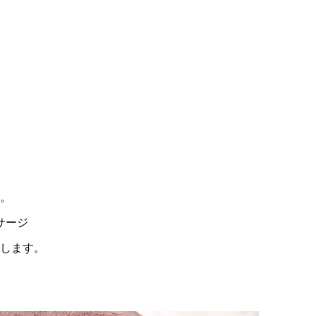
」
。
サージ
供します。