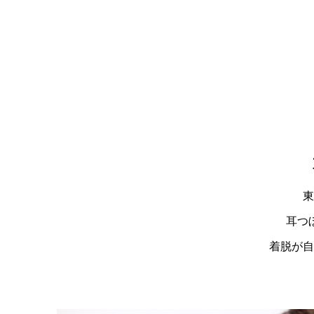
東
耳つ
着脱が自