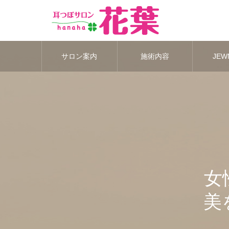
サロン案内
施術内容
JEWN
女
美