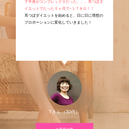
成！
下半身がコンプレックスだった、、、耳つぼダ
産
耳つ
イエットでたった５ヶ月で−１７キロ！！
ぼ
に痩
耳つぼダイエットを始めると、日に日に理想の
た
プロポーションに変化していきました！
良
Tさん（30代）