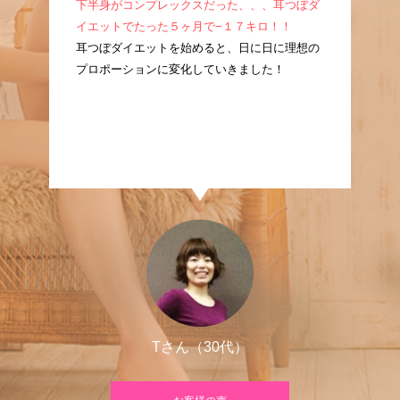
成！
下半身がコンプレックスだった、、、耳つぼダ
産
耳つ
イエットでたった５ヶ月で−１７キロ！！
ぼ
に痩
耳つぼダイエットを始めると、日に日に理想の
た
プロポーションに変化していきました！
良
Tさん（30代）