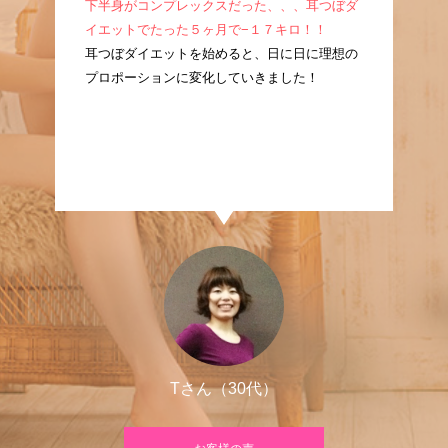
成！
下半身がコンプレックスだった、、、耳つぼダ
産
耳つ
イエットでたった５ヶ月で−１７キロ！！
ぼ
に痩
耳つぼダイエットを始めると、日に日に理想の
た
プロポーションに変化していきました！
良
Tさん（30代）