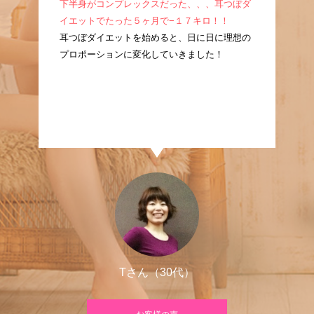
成！
下半身がコンプレックスだった、、、耳つぼダ
産
耳つ
イエットでたった５ヶ月で−１７キロ！！
ぼ
に痩
耳つぼダイエットを始めると、日に日に理想の
た
プロポーションに変化していきました！
良
Tさん（30代）