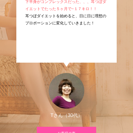
成！
下半身がコンプレックスだった、、、耳つぼダ
産
耳つ
イエットでたった５ヶ月で−１７キロ！！
ぼ
に痩
耳つぼダイエットを始めると、日に日に理想の
た
プロポーションに変化していきました！
良
Tさん（30代）