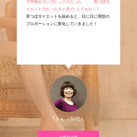
成！
下半身がコンプレックスだった、、、耳つぼダ
産
耳つ
イエットでたった５ヶ月で−１７キロ！！
ぼ
に痩
耳つぼダイエットを始めると、日に日に理想の
た
プロポーションに変化していきました！
良
Tさん（30代）