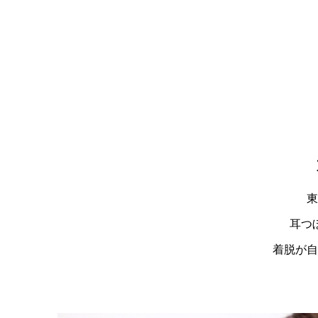
東
耳つ
着脱が自