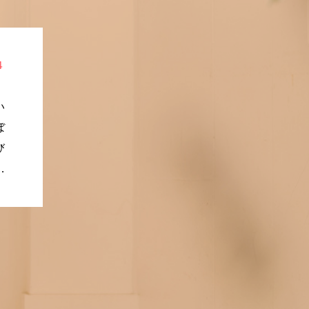
４
い
ぼ
び
れ