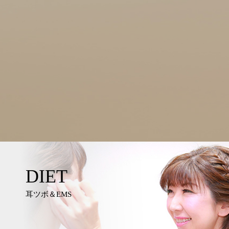
DIET
耳ツボ＆EMS