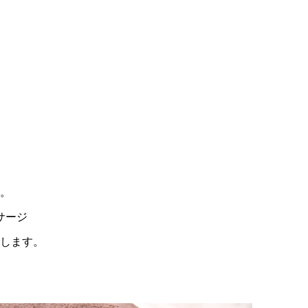
」
。
サージ
供します。