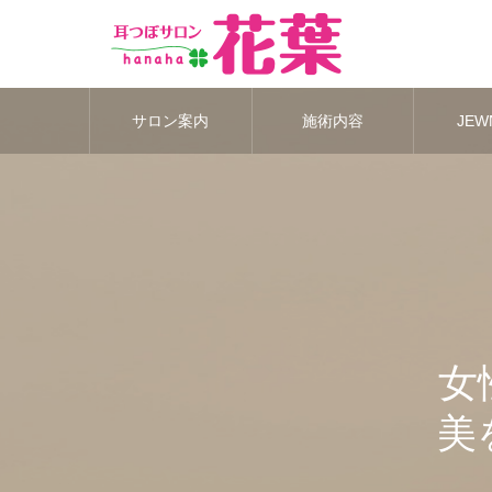
サロン案内
施術内容
JEWN
女
美