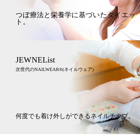
つぼ療法と栄養学に基づいたダイエッ
ト。
JEWNEList
次世代のNAILWEAR®︎(ネイルウェア)
何度でも着け外しができるネイルチップ。