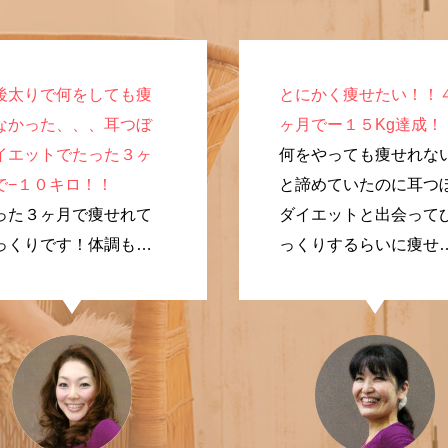
後太りで何をしても痩
とにかく痩せたい！！
なかった、、、耳つぼ
ヶ月でー１５Kg達成！
イエットでたった３ヶ
何をやっても痩せれな
で−１０キロ！！
と諦めていたのに耳つ
った３ヶ月で痩せれて
ダイエットと出会って
っくりです！体調も良
っくりするらいに痩せ
なり、やってよかった
ました！
す。