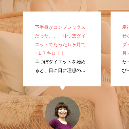
下半身がコンプレックス
産
だった、、、耳つぼダイ
せ
エットでたった５ヶ月で
ダ
−１７キロ！！
月
耳つぼダイエットを始め
た
ると、日に日に理想のプ
び
ロポーションに変化して
く
いきました！
で