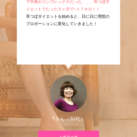
成！
下半身がコンプレックスだった、、、耳つぼダ
産
耳つ
イエットでたった５ヶ月で−１７キロ！！
ぼ
に痩
耳つぼダイエットを始めると、日に日に理想の
た
プロポーションに変化していきました！
良
Tさん（30代）