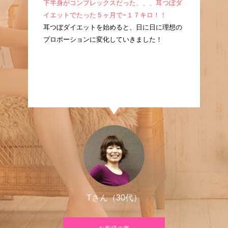
成！
下半身がコンプレックスだった、、、耳つぼダ
産
耳つ
イエットでたった５ヶ月で−１７キロ！！
ぼ
に痩
耳つぼダイエットを始めると、日に日に理想の
た
プロポーションに変化していきました！
良
Tさん（30代）