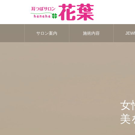
サロン案内
施術内容
JEWN
女
美