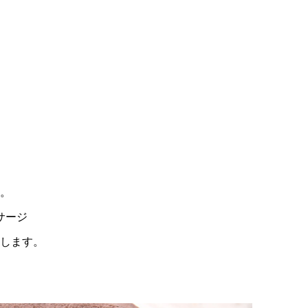
」
。
サージ
供します。