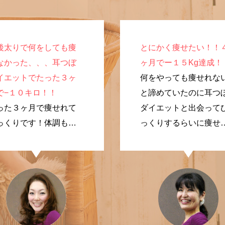
後太りで何をしても痩
とにかく痩せたい！！
なかった、、、耳つぼ
ヶ月でー１５Kg達成！
イエットでたった３ヶ
何をやっても痩せれな
で−１０キロ！！
と諦めていたのに耳つ
った３ヶ月で痩せれて
ダイエットと出会って
っくりです！体調も良
っくりするらいに痩せ
なり、やってよかった
ました！
す。