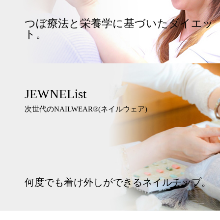
つぼ療法と栄養学に基づいたダイエッ
ト。
JEWNEList
次世代のNAILWEAR®︎(ネイルウェア)
何度でも着け外しができるネイルチップ。