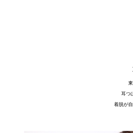
東
耳つ
着脱が自