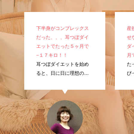
下半身がコンプレックス
産
だった、、、耳つぼダイ
せ
エットでたった５ヶ月で
ダ
−１７キロ！！
月
耳つぼダイエットを始め
た
ると、日に日に理想のプ
び
ロポーションに変化して
く
いきました！
で