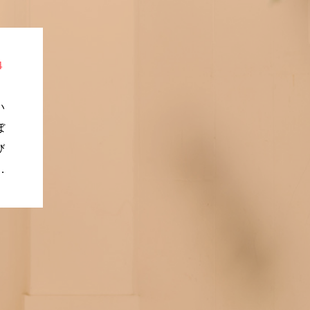
４
い
ぼ
び
れ