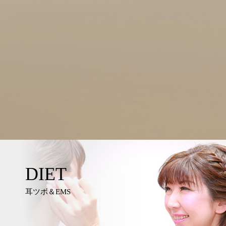
DIET
耳ツボ＆EMS