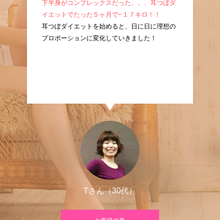
成！
下半身がコンプレックスだった、、、耳つぼダ
産
耳つ
イエットでたった５ヶ月で−１７キロ！！
ぼ
に痩
耳つぼダイエットを始めると、日に日に理想の
た
プロポーションに変化していきました！
良
Tさん（30代）