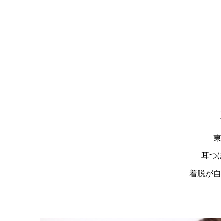
東
耳つ
着脱が自