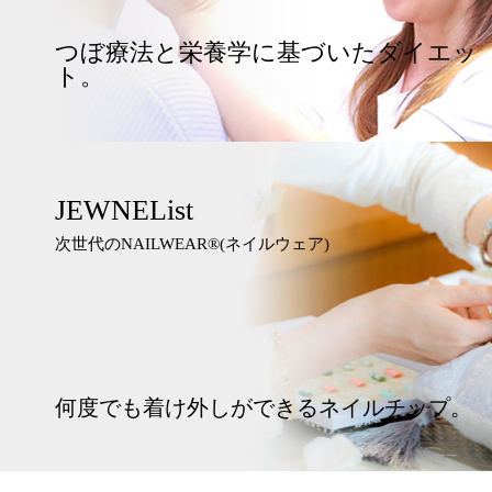
つぼ療法と栄養学に基づいたダイエッ
ト。
JEWNEList
次世代のNAILWEAR®︎(ネイルウェア)
何度でも着け外しができるネイルチップ。