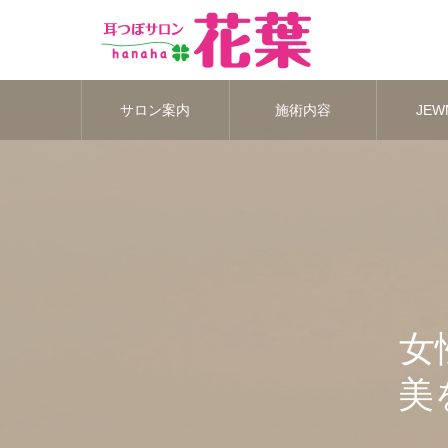
サロン案内
施術内容
JEWN
女
美