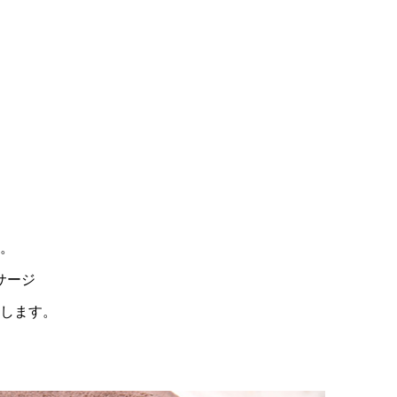
」
。
サージ
供します。