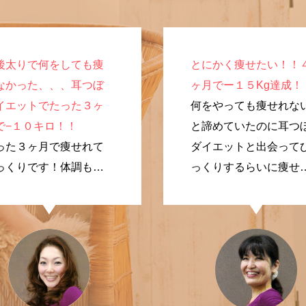
後太りで何をしても痩
とにかく痩せたい！！
なかった、、、耳つぼ
ヶ月でー１５Kg達成！
イエットでたった３ヶ
何をやっても痩せれな
で−１０キロ！！
と諦めていたのに耳つ
った３ヶ月で痩せれて
ダイエットと出会って
っくりです！体調も良
っくりするらいに痩せ
なり、やってよかった
ました！
す。