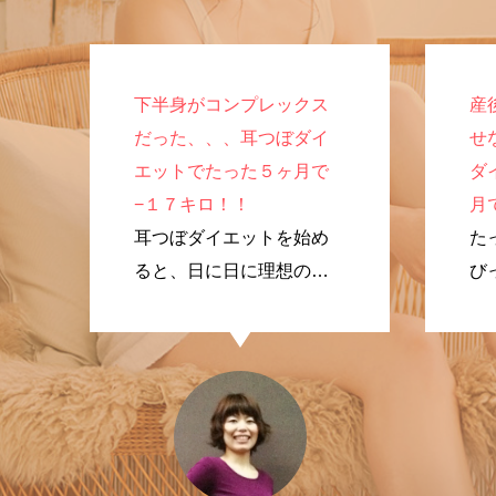
下半身がコンプレックス
産
だった、、、耳つぼダイ
せ
エットでたった５ヶ月で
ダ
−１７キロ！！
月
耳つぼダイエットを始め
た
ると、日に日に理想のプ
び
ロポーションに変化して
く
いきました！
で