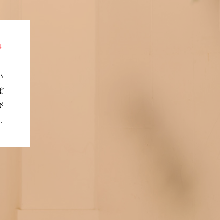
４
い
ぼ
び
れ