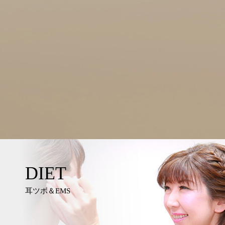
DIET
耳ツボ＆EMS