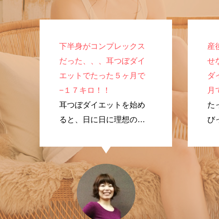
下半身がコンプレックス
産
だった、、、耳つぼダイ
せ
エットでたった５ヶ月で
ダ
−１７キロ！！
月
耳つぼダイエットを始め
た
ると、日に日に理想のプ
び
ロポーションに変化して
く
いきました！
で