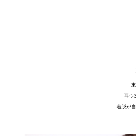
東
耳つ
着脱が自