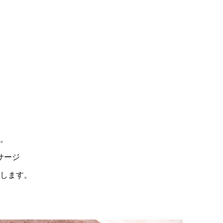
」
。
サージ
供します。