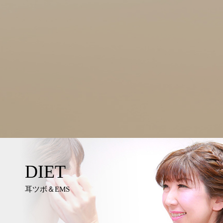
DIET
耳ツボ＆EMS