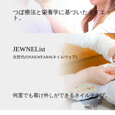
つぼ療法と栄養学に基づいたダイエッ
ト。
JEWNEList
次世代のNAILWEAR®︎(ネイルウェア)
何度でも着け外しができるネイルチップ。