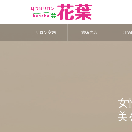
サロン案内
施術内容
JEWN
女
美