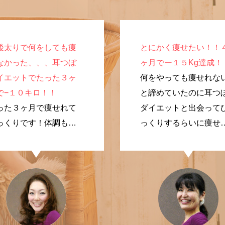
後太りで何をしても痩
とにかく痩せたい！！
なかった、、、耳つぼ
ヶ月でー１５Kg達成！
イエットでたった３ヶ
何をやっても痩せれな
で−１０キロ！！
と諦めていたのに耳つ
った３ヶ月で痩せれて
ダイエットと出会って
っくりです！体調も良
っくりするらいに痩せ
なり、やってよかった
ました！
す。