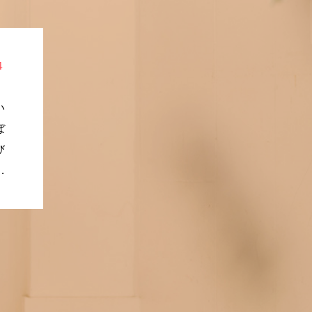
４
い
ぼ
び
れ